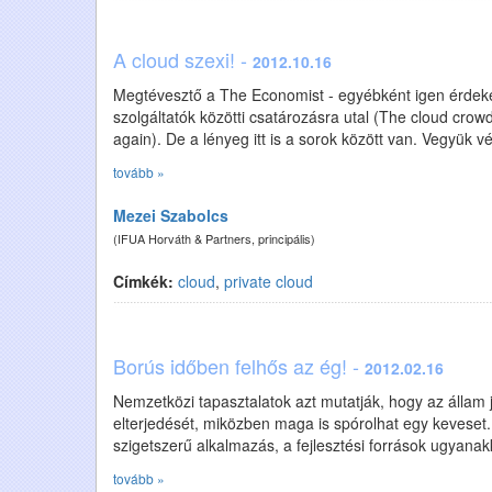
A cloud szexi! -
2012.10.16
Megtévesztő a The Economist - egyébként igen érdeke
szolgáltatók közötti csatározásra utal (The cloud cro
again). De a lényeg itt is a sorok között van. Vegyük vé
tovább »
Mezei Szabolcs
(IFUA Horváth & Partners, principális)
Címkék:
cloud
,
private cloud
Borús időben felhős az ég! -
2012.02.16
Nemzetközi tapasztalatok azt mutatják, hogy az állam 
elterjedését, miközben maga is spórolhat egy keveset.
szigetszerű alkalmazás, a fejlesztési források ugyana
tovább »