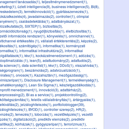
nagement tanácsadás(1)
,
teljesítménymenedzsment(1)
,
rketing(1)
,
üzleti intelligencia(9)
,
business intelligence(5)
,
BI(8)
,
reskedelem(3)
,
termékinnováció(1)
,
gyártásszervezés(1)
,
ckázatkezelés(4)
,
javadalmazás(2)
,
controller(1)
,
olimpiai
anyérem(1)
,
csalásdetektálás(1)
,
adatbányászat,(1)
,
lózatkutatás(3)
,
SIXTEP(1)
,
biztosítás(3)
,
formációbiztonság(1)
,
nyugdíjbiztosítás(1)
,
életbiztosítás(1)
,
zetői információs rendszer(1)
,
könyvelés(1)
,
omnichannel(1)
,
ltichannel értékesítés (1)
,
vállalati értékteremtés(2)
,
képzés(2)
,
tékosítás(1)
,
számítógép(1)
,
informatika(1)
,
kormányzati
formatika(1)
,
informatikai infrastruktúra(2)
,
informatikai
olgáltatások(1)
,
kkv(1)
,
kockázatmenedzsment (1)
,
adózás(1)
,
óoptimalizálás (1)
,
lean(5)
,
adattudomány(2)
,
adattudós(2)
,
ta science(1)
,
data scientist(1)
,
kkv(1)
,
DDoS(1)
,
visszahívás(1)
,
ségprogram(1)
,
beszámolás(2)
,
adatvizualizáció(1)
,
irates(1)
,
orvosok(1)
,
Kazahsztán(1)
,
mezőgazdaság(1)
,
elmiszeripar(1)
,
Disclosure Management(1)
,
termelékenység(1)
,
kehatékonyság(1)
,
Lean Six Sigma(1)
,
készletgazdálkodás(1)
,
nprofit menedzsment(1)
,
innováció(3)
,
adattárház(2)
,
erprocessing(2)
,
BI as a service(1)
,
projektcontrolling(2)
,
költségszámítás(1)
,
felelős vállalatirányítás(1)
,
ártárgyalás(1)
,
telkiváltás(2)
,
jelzáloghitelezés(1)
,
portfolioblogger(39)
,
lzáloghitelezés(1)
,
BYOD(1)
,
controller szerep(2)
,
HR(2)
,
emzés(2)
,
tervezés(1)
,
toborzás(1)
,
vezetőképzés(1)
,
vezetői
pzés(1)
,
digitalizáció(2)
,
prediktív elemzés(2)
,
prediktív
alitika(2)
,
kórházak(1)
,
gyógyszeripar(1)
,
terrorizmus(1)
,
abályzat(1)
,
analytics(1)
,
közösségi szervezetek(1)
,
verseny(1)
,