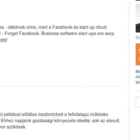
s - cikkének címe, mert a Facebook és start-up cloud
wd - Forget Facebook. Business software start-ups are sexy
To
gig!
Bl
mó
sz
jó példával előállva ösztönözheti a felhőalapú működés
 Ehhez napjaink gazdasági környezete ideális: sok az elavult,
kkor szűkösek.