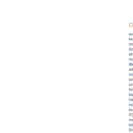
C
au
ke
mo
Sc
st
mo
iB
ad
mo
sz
co
fo
ba
ha
mo
ko
IT
me
bó
Dr