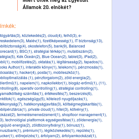
Miért ölték meg az Egyesült
Államok 20. elnökét?
ímkék:
tógyártás(3)
,
közlekedés(2)
,
cloud(4)
,
felhő(3)
,
e-
reskedelem(3)
,
Malév(1)
,
fizetőképesség(1)
,
IT biztonság(13)
,
bilbiztonság(4)
,
okostelefon(5)
,
bank(9)
,
Balanced
orecard(1)
,
BSC(1)
,
stratégiai térkép(1)
,
mutatószám(2)
,
ratégia(5)
,
Kék Óceán(2)
,
Blue Ocean(2)
,
tablet(3)
,
iPad(2)
,
bil(1)
,
mobilfizetés(2)
,
oktatás(1)
,
légitársaság(2)
,
fapados(1)
,
ooks Author(1)
,
interaktív könyv(1)
,
telekom(1)
,
pénzmosás(1)
,
ócsalás(1)
,
hacker(4)
,
posta(1)
,
mobileszköz(1)
,
biloptimalizálás (1)
,
pénzforgalom(2)
,
zöld energia(2)
,
élerőmű(1)
,
napelem(1)
,
napkollektor(1)
,
biogáz-erőmű(1)
,
(11)
,
ntrolling(8)
,
operatív controlling(1)
,
stratégiai controlling(1)
,
lyamatköltség-számítás(1)
,
értékesítés(7)
,
beszerzés(6)
,
nktitok(1)
,
egészségügy(5)
,
kötelező nyugdíjazás(1)
,
tékonyság(7)
,
hatékonyságjavítás(3)
,
költségmegtakarítás(1)
,
bilpénztárca(1)
,
private cloud(1)
,
hitel(3)
,
kötvény(1)
,
ckázat(2)
,
termelésmenedzsment(1)
,
shopfloor management(1)
,
(3)
,
technológiai platformok egységesítése(1)
,
zöldenergia(1)
,
gújuló energia(2)
,
zöldbizonyítvány(1)
,
bónusz(1)
,
nuszbank(1)
,
prémium(1)
,
légiközlekedés(1)
,
repülés(1)
,
ucker(1)
,
előrejelzés(1)
,
árfolyam(2)
,
árfolyamkockázat(1)
,