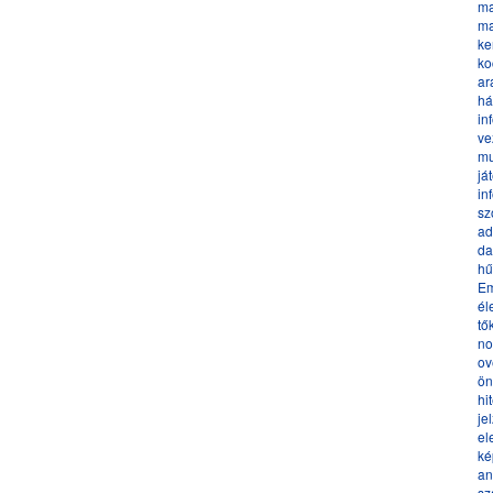
ma
ma
ke
ko
ar
há
in
ve
mu
já
in
sz
ad
da
hű
Em
él
tő
no
ov
ön
hi
je
el
ké
an
sz