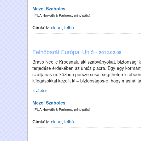
Mezei Szabolcs
(IFUA Horváth & Partners, principális)
Címkék:
cloud
,
felhő
Felhőbarát Európai Unió -
2012.02.08
Bravó Neelie Kroesnak, aki szabványokat, biztonsági k
terjedése érdekében az uniós piacra. Egy-egy kormány
szálljanak (miközben persze sokat segíthetne is ebben)
kifogásokkal kezdik ki – biztonságos-e, hogy másnál tá
tovább »
Mezei Szabolcs
(IFUA Horváth & Partners, principális)
Címkék:
cloud
,
felhő