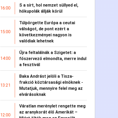
S a sírt, hol nemzet süllyed el,
16:00
hőkupolák állják körül
Túlpörgette Európa a ceutai
válságot, de pont ezért a
15:00
következményei nagyon is
valódiak lehetnek
Újra feltalálnák a Szigetet: a
14:00
főszervező elmondta, merre indul
a fesztivál
Baka Andrást jelöli a Tisza-
frakció köztársasági elnöknek -
13:21
Mutatjuk, mennyire felel meg az
elvárásoknak
Váratlan merénylet rengette meg
az aranykorát élő Amerikát –
12:00