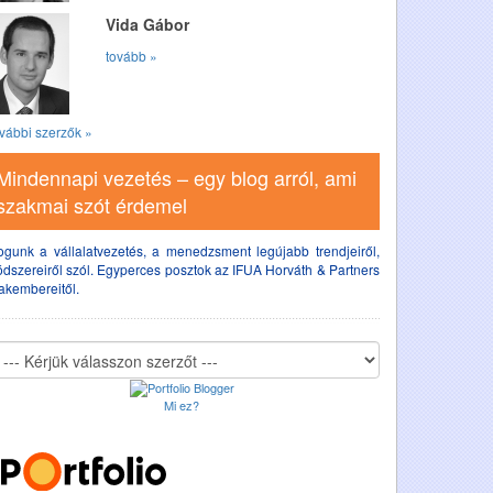
Vida Gábor
tovább »
vábbi szerzők »
Mindennapi vezetés – egy blog arról, ami
szakmai szót érdemel
ogunk a vállalatvezetés, a menedzsment legújabb trendjeiről,
dszereiről szól. Egyperces posztok az IFUA Horváth & Partners
akembereitől.
Mi ez?