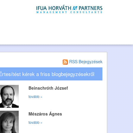
RSS Bejegyzések
Értesítést kérek a friss blogbejegyzésekről
Beinschróth József
tovább »
Mészáros Ágnes
tovább »