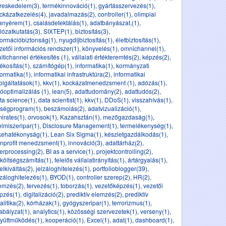
reskedelem(3)
,
termékinnováció(1)
,
gyártásszervezés(1)
,
ckázatkezelés(4)
,
javadalmazás(2)
,
controller(1)
,
olimpiai
anyérem(1)
,
csalásdetektálás(1)
,
adatbányászat,(1)
,
lózatkutatás(3)
,
SIXTEP(1)
,
biztosítás(3)
,
formációbiztonság(1)
,
nyugdíjbiztosítás(1)
,
életbiztosítás(1)
,
zetői információs rendszer(1)
,
könyvelés(1)
,
omnichannel(1)
,
ltichannel értékesítés (1)
,
vállalati értékteremtés(2)
,
képzés(2)
,
tékosítás(1)
,
számítógép(1)
,
informatika(1)
,
kormányzati
formatika(1)
,
informatikai infrastruktúra(2)
,
informatikai
olgáltatások(1)
,
kkv(1)
,
kockázatmenedzsment (1)
,
adózás(1)
,
óoptimalizálás (1)
,
lean(5)
,
adattudomány(2)
,
adattudós(2)
,
ta science(1)
,
data scientist(1)
,
kkv(1)
,
DDoS(1)
,
visszahívás(1)
,
ségprogram(1)
,
beszámolás(2)
,
adatvizualizáció(1)
,
irates(1)
,
orvosok(1)
,
Kazahsztán(1)
,
mezőgazdaság(1)
,
elmiszeripar(1)
,
Disclosure Management(1)
,
termelékenység(1)
,
kehatékonyság(1)
,
Lean Six Sigma(1)
,
készletgazdálkodás(1)
,
nprofit menedzsment(1)
,
innováció(3)
,
adattárház(2)
,
erprocessing(2)
,
BI as a service(1)
,
projektcontrolling(2)
,
költségszámítás(1)
,
felelős vállalatirányítás(1)
,
ártárgyalás(1)
,
telkiváltás(2)
,
jelzáloghitelezés(1)
,
portfolioblogger(39)
,
lzáloghitelezés(1)
,
BYOD(1)
,
controller szerep(2)
,
HR(2)
,
emzés(2)
,
tervezés(1)
,
toborzás(1)
,
vezetőképzés(1)
,
vezetői
pzés(1)
,
digitalizáció(2)
,
prediktív elemzés(2)
,
prediktív
alitika(2)
,
kórházak(1)
,
gyógyszeripar(1)
,
terrorizmus(1)
,
abályzat(1)
,
analytics(1)
,
közösségi szervezetek(1)
,
verseny(1)
,
yüttműködés(1)
,
kooperáció(1)
,
Excel(1)
,
adat(1)
,
dashboard(1)
,