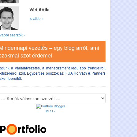
Vári Attila
tovább »
vábbi szerzők »
Mindennapi vezetés – egy blog arról, ami
szakmai szót érdemel
ogunk a vállalatvezetés, a menedzsment legújabb trendjeiről,
dszereiről szól. Egyperces posztok az IFUA Horváth & Partners
akembereitől.
Mi ez?