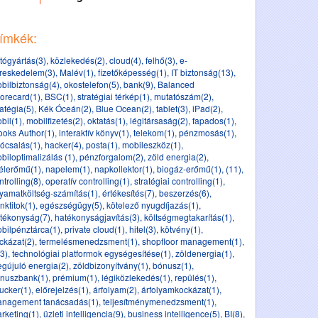
ímkék:
tógyártás(3)
,
közlekedés(2)
,
cloud(4)
,
felhő(3)
,
e-
reskedelem(3)
,
Malév(1)
,
fizetőképesség(1)
,
IT biztonság(13)
,
bilbiztonság(4)
,
okostelefon(5)
,
bank(9)
,
Balanced
orecard(1)
,
BSC(1)
,
stratégiai térkép(1)
,
mutatószám(2)
,
ratégia(5)
,
Kék Óceán(2)
,
Blue Ocean(2)
,
tablet(3)
,
iPad(2)
,
bil(1)
,
mobilfizetés(2)
,
oktatás(1)
,
légitársaság(2)
,
fapados(1)
,
ooks Author(1)
,
interaktív könyv(1)
,
telekom(1)
,
pénzmosás(1)
,
ócsalás(1)
,
hacker(4)
,
posta(1)
,
mobileszköz(1)
,
biloptimalizálás (1)
,
pénzforgalom(2)
,
zöld energia(2)
,
élerőmű(1)
,
napelem(1)
,
napkollektor(1)
,
biogáz-erőmű(1)
,
(11)
,
ntrolling(8)
,
operatív controlling(1)
,
stratégiai controlling(1)
,
lyamatköltség-számítás(1)
,
értékesítés(7)
,
beszerzés(6)
,
nktitok(1)
,
egészségügy(5)
,
kötelező nyugdíjazás(1)
,
tékonyság(7)
,
hatékonyságjavítás(3)
,
költségmegtakarítás(1)
,
bilpénztárca(1)
,
private cloud(1)
,
hitel(3)
,
kötvény(1)
,
ckázat(2)
,
termelésmenedzsment(1)
,
shopfloor management(1)
,
(3)
,
technológiai platformok egységesítése(1)
,
zöldenergia(1)
,
gújuló energia(2)
,
zöldbizonyítvány(1)
,
bónusz(1)
,
nuszbank(1)
,
prémium(1)
,
légiközlekedés(1)
,
repülés(1)
,
ucker(1)
,
előrejelzés(1)
,
árfolyam(2)
,
árfolyamkockázat(1)
,
nagement tanácsadás(1)
,
teljesítménymenedzsment(1)
,
rketing(1)
,
üzleti intelligencia(9)
,
business intelligence(5)
,
BI(8)
,