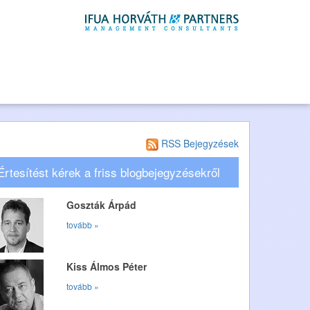
RSS Bejegyzések
Értesítést kérek a friss blogbejegyzésekről
Goszták Árpád
tovább »
Kiss Álmos Péter
tovább »