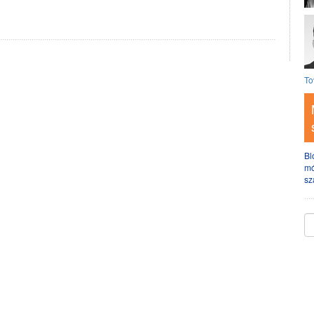
To
Bl
mó
sz