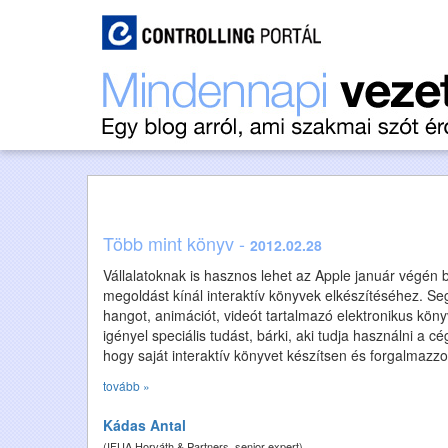
Több mint könyv -
2012.02.28
Vállalatoknak is hasznos lehet az Apple január végén
megoldást kínál interaktív könyvek elkészítéséhez. Seg
hangot, animációt, videót tartalmazó elektronikus kön
igényel speciális tudást, bárki, aki tudja használni a c
hogy saját interaktív könyvet készítsen és forgalmazzo
tovább »
Kádas Antal
(IFUA Horváth & Partners, senior expert)