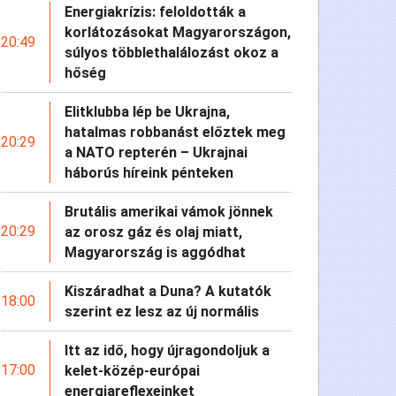
Energiakrízis: feloldották a
korlátozásokat Magyarországon,
20:49
súlyos többlethalálozást okoz a
hőség
Elitklubba lép be Ukrajna,
hatalmas robbanást előztek meg
20:29
a NATO repterén – Ukrajnai
háborús híreink pénteken
Brutális amerikai vámok jönnek
20:29
az orosz gáz és olaj miatt,
Magyarország is aggódhat
Kiszáradhat a Duna? A kutatók
18:00
szerint ez lesz az új normális
Itt az idő, hogy újragondoljuk a
17:00
kelet-közép-európai
energiareflexeinket