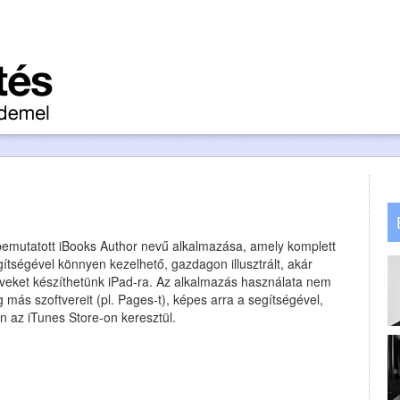
 bemutatott iBooks Author nevű alkalmazása, amely komplett
ítségével könnyen kezelhető, gazdagon illusztrált, akár
yveket készíthetünk iPad-ra. Az alkalmazás használata nem
ég más szoftvereit (pl. Pages-t), képes arra a segítségével,
n az iTunes Store-on keresztül.