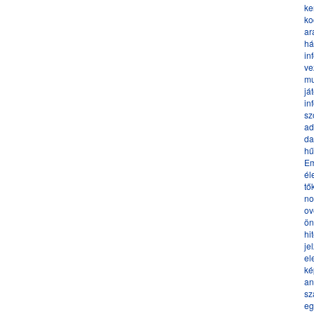
ke
ko
ar
há
in
ve
mu
já
in
sz
ad
da
hű
Em
él
tő
no
ov
ön
hi
je
el
ké
an
sz
eg