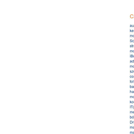
C
au
ke
mo
Sc
st
mo
iB
ad
mo
sz
co
fo
ba
ha
mo
ko
IT
me
bó
Dr
ma
ma