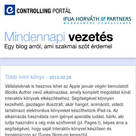
Több mint könyv -
2012.02.28
Vállalatoknak is hasznos lehet az Apple január végén bemutatott
iBooks Author nevű alkalmazása, amely komplett megoldást kínál
interaktív könyvek elkészítéséhez. Segítségével könnyen
kezelhető, gazdagon illusztrált, akár hangot, animációt, videót
tartalmazó elektronikus könyveket készíthetünk iPad-ra. Az
alkalmazás használata nem igényel speciális tudást, bárki, aki
tudja használni a cég más szoftvereit (pl. Pages-t), képes arra a
segítségével, hogy saját interaktív könyvet készítsen és
forgalmazzon az iTunes Store-on keresztül.