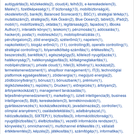
autógyártás(3)
,
közlekedés(2)
,
cloud(4)
,
felhő(3)
,
e-kereskedelem(3)
,
Malév(1)
,
fizetőképesség(1)
,
IT biztonság(13)
,
mobilbiztonság(4)
,
okostelefon(5)
,
bank(9)
,
Balanced Scorecard(1)
,
BSC(1)
,
stratégiai térkép(1)
,
mutatószám(2)
,
stratégia(5)
,
Kék Óceán(2)
,
Blue Ocean(2)
,
tablet(3)
,
iPad(2)
,
mobil(1)
,
mobilfizetés(2)
,
oktatás(1)
,
légitársaság(2)
,
fapados(1)
,
iBooks
Author(1)
,
interaktív könyv(1)
,
telekom(1)
,
pénzmosás(1)
,
adócsalás(1)
,
hacker(4)
,
posta(1)
,
mobileszköz(1)
,
mobiloptimalizálás (1)
,
pénzforgalom(2)
,
zöld energia(2)
,
szélerőmű(1)
,
napelem(1)
,
napkollektor(1)
,
biogáz-erőmű(1)
,
(11)
,
controlling(8)
,
operatív controlling(1)
,
stratégiai controlling(1)
,
folyamatköltség-számítás(1)
,
értékesítés(7)
,
beszerzés(6)
,
banktitok(1)
,
egészségügy(5)
,
kötelező nyugdíjazás(1)
,
hatékonyság(7)
,
hatékonyságjavítás(3)
,
költségmegtakarítás(1)
,
mobilpénztárca(1)
,
private cloud(1)
,
hitel(3)
,
kötvény(1)
,
kockázat(2)
,
termelésmenedzsment(1)
,
shopfloor management(1)
,
IT(3)
,
technológiai
platformok egységesítése(1)
,
zöldenergia(1)
,
megújuló energia(2)
,
zöldbizonyítvány(1)
,
bónusz(1)
,
bónuszbank(1)
,
prémium(1)
,
légiközlekedés(1)
,
repülés(1)
,
Drucker(1)
,
előrejelzés(1)
,
árfolyam(2)
,
árfolyamkockázat(1)
,
management tanácsadás(1)
,
teljesítménymenedzsment(1)
,
marketing(1)
,
üzleti intelligencia(9)
,
business
intelligence(5)
,
BI(8)
,
kereskedelem(3)
,
termékinnováció(1)
,
gyártásszervezés(1)
,
kockázatkezelés(4)
,
javadalmazás(2)
,
controller(1)
,
olimpiai aranyérem(1)
,
csalásdetektálás(1)
,
adatbányászat,(1)
,
hálózatkutatás(3)
,
SIXTEP(1)
,
biztosítás(3)
,
információbiztonság(1)
,
nyugdíjbiztosítás(1)
,
életbiztosítás(1)
,
vezetői információs rendszer(1)
,
könyvelés(1)
,
omnichannel(1)
,
multichannel értékesítés (1)
,
vállalati
értékteremtés(2)
,
képzés(2)
,
játékosítás(1)
,
számítógép(1)
,
informatika(1)
,