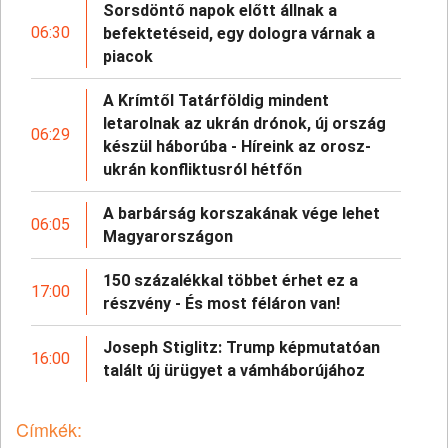
Sorsdöntő napok előtt állnak a
06:30
befektetéseid, egy dologra várnak a
piacok
A Krímtől Tatárföldig mindent
letarolnak az ukrán drónok, új ország
06:29
készül háborúba - Híreink az orosz-
ukrán konfliktusról hétfőn
A barbárság korszakának vége lehet
06:05
Magyarországon
150 százalékkal többet érhet ez a
17:00
részvény - És most féláron van!
Joseph Stiglitz: Trump képmutatóan
16:00
talált új ürügyet a vámháborújához
Címkék: