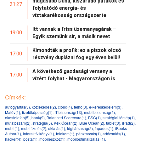
magasabb Duna, kiszáradó patakok és
21:27
folytatódó energia- és
víztakarékosság országszerte
Itt vannak a friss üzemanyagárak –
19:00
Egyik szemünk sír, a másik nevet
Kimondták a profik: ez a piszok olcsó
17:00
részvény duplázni fog egy éven belül!
A következő gazdasági verseny a
17:00
vízért folyhat - Magyarországon is
Címkék:
autógyártás(3)
,
közlekedés(2)
,
cloud(4)
,
felhő(3)
,
e-kereskedelem(3)
,
Malév(1)
,
fizetőképesség(1)
,
IT biztonság(13)
,
mobilbiztonság(4)
,
okostelefon(5)
,
bank(9)
,
Balanced Scorecard(1)
,
BSC(1)
,
stratégiai térkép(1)
,
mutatószám(2)
,
stratégia(5)
,
Kék Óceán(2)
,
Blue Ocean(2)
,
tablet(3)
,
iPad(2)
,
mobil(1)
,
mobilfizetés(2)
,
oktatás(1)
,
légitársaság(2)
,
fapados(1)
,
iBooks
Author(1)
,
interaktív könyv(1)
,
telekom(1)
,
pénzmosás(1)
,
adócsalás(1)
,
hacker(4)
,
posta(1)
,
mobileszköz(1)
,
mobiloptimalizálás (1)
,