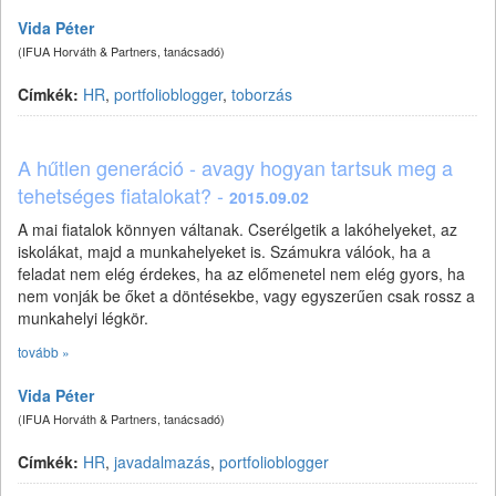
Vida Péter
(IFUA Horváth & Partners, tanácsadó)
Címkék:
HR
,
portfolioblogger
,
toborzás
A hűtlen generáció - avagy hogyan tartsuk meg a
tehetséges fiatalokat? -
2015.09.02
A mai fiatalok könnyen váltanak. Cserélgetik a lakóhelyeket, az
iskolákat, majd a munkahelyeket is. Számukra válóok, ha a
feladat nem elég érdekes, ha az előmenetel nem elég gyors, ha
nem vonják be őket a döntésekbe, vagy egyszerűen csak rossz a
munkahelyi légkör.
tovább »
Vida Péter
(IFUA Horváth & Partners, tanácsadó)
Címkék:
HR
,
javadalmazás
,
portfolioblogger