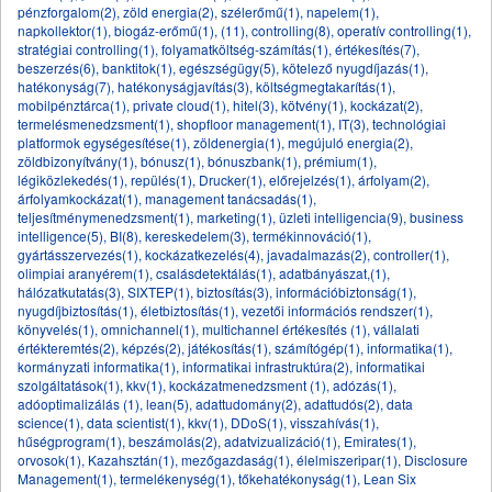
pénzforgalom(2)
,
zöld energia(2)
,
szélerőmű(1)
,
napelem(1)
,
napkollektor(1)
,
biogáz-erőmű(1)
,
(11)
,
controlling(8)
,
operatív controlling(1)
,
stratégiai controlling(1)
,
folyamatköltség-számítás(1)
,
értékesítés(7)
,
beszerzés(6)
,
banktitok(1)
,
egészségügy(5)
,
kötelező nyugdíjazás(1)
,
hatékonyság(7)
,
hatékonyságjavítás(3)
,
költségmegtakarítás(1)
,
mobilpénztárca(1)
,
private cloud(1)
,
hitel(3)
,
kötvény(1)
,
kockázat(2)
,
termelésmenedzsment(1)
,
shopfloor management(1)
,
IT(3)
,
technológiai
platformok egységesítése(1)
,
zöldenergia(1)
,
megújuló energia(2)
,
zöldbizonyítvány(1)
,
bónusz(1)
,
bónuszbank(1)
,
prémium(1)
,
légiközlekedés(1)
,
repülés(1)
,
Drucker(1)
,
előrejelzés(1)
,
árfolyam(2)
,
árfolyamkockázat(1)
,
management tanácsadás(1)
,
teljesítménymenedzsment(1)
,
marketing(1)
,
üzleti intelligencia(9)
,
business
intelligence(5)
,
BI(8)
,
kereskedelem(3)
,
termékinnováció(1)
,
gyártásszervezés(1)
,
kockázatkezelés(4)
,
javadalmazás(2)
,
controller(1)
,
olimpiai aranyérem(1)
,
csalásdetektálás(1)
,
adatbányászat,(1)
,
hálózatkutatás(3)
,
SIXTEP(1)
,
biztosítás(3)
,
információbiztonság(1)
,
nyugdíjbiztosítás(1)
,
életbiztosítás(1)
,
vezetői információs rendszer(1)
,
könyvelés(1)
,
omnichannel(1)
,
multichannel értékesítés (1)
,
vállalati
értékteremtés(2)
,
képzés(2)
,
játékosítás(1)
,
számítógép(1)
,
informatika(1)
,
kormányzati informatika(1)
,
informatikai infrastruktúra(2)
,
informatikai
szolgáltatások(1)
,
kkv(1)
,
kockázatmenedzsment (1)
,
adózás(1)
,
adóoptimalizálás (1)
,
lean(5)
,
adattudomány(2)
,
adattudós(2)
,
data
science(1)
,
data scientist(1)
,
kkv(1)
,
DDoS(1)
,
visszahívás(1)
,
hűségprogram(1)
,
beszámolás(2)
,
adatvizualizáció(1)
,
Emirates(1)
,
orvosok(1)
,
Kazahsztán(1)
,
mezőgazdaság(1)
,
élelmiszeripar(1)
,
Disclosure
Management(1)
,
termelékenység(1)
,
tőkehatékonyság(1)
,
Lean Six