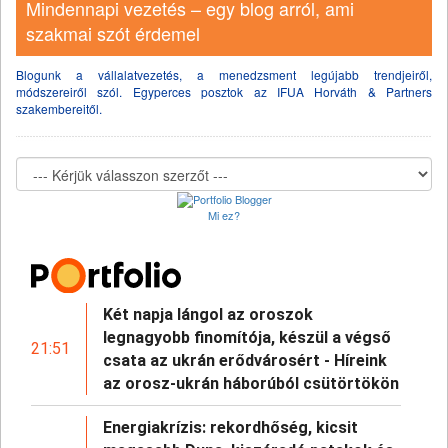
Mindennapi vezetés – egy blog arról, ami
szakmai szót érdemel
Blogunk a vállalatvezetés, a menedzsment legújabb trendjeiről,
módszereiről szól. Egyperces posztok az IFUA Horváth & Partners
szakembereitől.
Mi ez?
Két napja lángol az oroszok
legnagyobb finomítója, készül a végső
21:51
csata az ukrán erődvárosért - Híreink
az orosz-ukrán háborúból csütörtökön
Energiakrízis: rekordhőség, kicsit