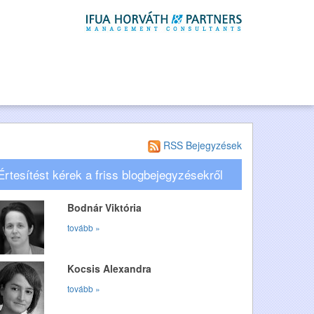
RSS Bejegyzések
Értesítést kérek a friss blogbejegyzésekről
Bodnár Viktória
tovább »
Kocsis Alexandra
tovább »