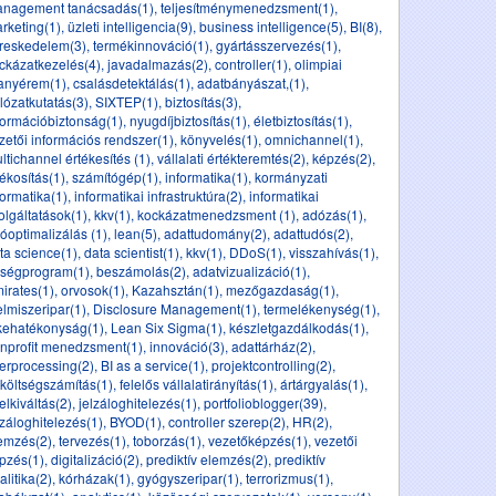
nagement tanácsadás(1)
,
teljesítménymenedzsment(1)
,
rketing(1)
,
üzleti intelligencia(9)
,
business intelligence(5)
,
BI(8)
,
reskedelem(3)
,
termékinnováció(1)
,
gyártásszervezés(1)
,
ckázatkezelés(4)
,
javadalmazás(2)
,
controller(1)
,
olimpiai
anyérem(1)
,
csalásdetektálás(1)
,
adatbányászat,(1)
,
lózatkutatás(3)
,
SIXTEP(1)
,
biztosítás(3)
,
formációbiztonság(1)
,
nyugdíjbiztosítás(1)
,
életbiztosítás(1)
,
zetői információs rendszer(1)
,
könyvelés(1)
,
omnichannel(1)
,
ltichannel értékesítés (1)
,
vállalati értékteremtés(2)
,
képzés(2)
,
tékosítás(1)
,
számítógép(1)
,
informatika(1)
,
kormányzati
formatika(1)
,
informatikai infrastruktúra(2)
,
informatikai
olgáltatások(1)
,
kkv(1)
,
kockázatmenedzsment (1)
,
adózás(1)
,
óoptimalizálás (1)
,
lean(5)
,
adattudomány(2)
,
adattudós(2)
,
ta science(1)
,
data scientist(1)
,
kkv(1)
,
DDoS(1)
,
visszahívás(1)
,
ségprogram(1)
,
beszámolás(2)
,
adatvizualizáció(1)
,
irates(1)
,
orvosok(1)
,
Kazahsztán(1)
,
mezőgazdaság(1)
,
elmiszeripar(1)
,
Disclosure Management(1)
,
termelékenység(1)
,
kehatékonyság(1)
,
Lean Six Sigma(1)
,
készletgazdálkodás(1)
,
nprofit menedzsment(1)
,
innováció(3)
,
adattárház(2)
,
erprocessing(2)
,
BI as a service(1)
,
projektcontrolling(2)
,
költségszámítás(1)
,
felelős vállalatirányítás(1)
,
ártárgyalás(1)
,
telkiváltás(2)
,
jelzáloghitelezés(1)
,
portfolioblogger(39)
,
lzáloghitelezés(1)
,
BYOD(1)
,
controller szerep(2)
,
HR(2)
,
emzés(2)
,
tervezés(1)
,
toborzás(1)
,
vezetőképzés(1)
,
vezetői
pzés(1)
,
digitalizáció(2)
,
prediktív elemzés(2)
,
prediktív
alitika(2)
,
kórházak(1)
,
gyógyszeripar(1)
,
terrorizmus(1)
,