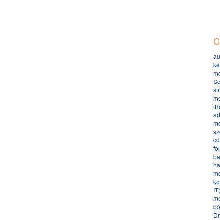
C
au
ke
mo
Sc
st
mo
iB
ad
mo
sz
co
fo
ba
ha
mo
ko
IT
me
bó
Dr