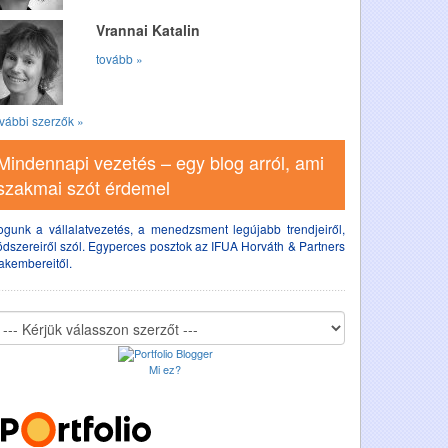
Vrannai Katalin
tovább »
vábbi szerzők »
Mindennapi vezetés – egy blog arról, ami
szakmai szót érdemel
ogunk a vállalatvezetés, a menedzsment legújabb trendjeiről,
dszereiről szól. Egyperces posztok az IFUA Horváth & Partners
akembereitől.
Mi ez?