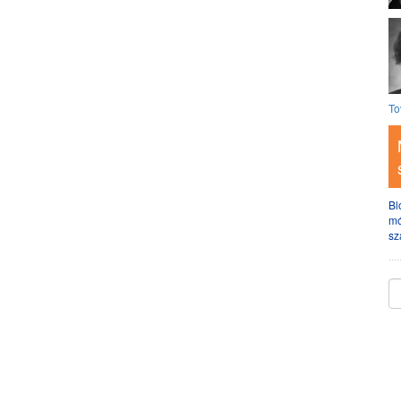
To
Bl
mó
sz