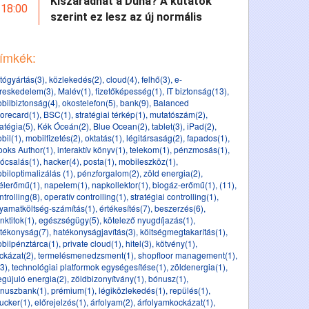
Kiszáradhat a Duna? A kutatók
18:00
szerint ez lesz az új normális
ímkék:
tógyártás(3)
,
közlekedés(2)
,
cloud(4)
,
felhő(3)
,
e-
reskedelem(3)
,
Malév(1)
,
fizetőképesség(1)
,
IT biztonság(13)
,
bilbiztonság(4)
,
okostelefon(5)
,
bank(9)
,
Balanced
orecard(1)
,
BSC(1)
,
stratégiai térkép(1)
,
mutatószám(2)
,
ratégia(5)
,
Kék Óceán(2)
,
Blue Ocean(2)
,
tablet(3)
,
iPad(2)
,
bil(1)
,
mobilfizetés(2)
,
oktatás(1)
,
légitársaság(2)
,
fapados(1)
,
ooks Author(1)
,
interaktív könyv(1)
,
telekom(1)
,
pénzmosás(1)
,
ócsalás(1)
,
hacker(4)
,
posta(1)
,
mobileszköz(1)
,
biloptimalizálás (1)
,
pénzforgalom(2)
,
zöld energia(2)
,
élerőmű(1)
,
napelem(1)
,
napkollektor(1)
,
biogáz-erőmű(1)
,
(11)
,
ntrolling(8)
,
operatív controlling(1)
,
stratégiai controlling(1)
,
lyamatköltség-számítás(1)
,
értékesítés(7)
,
beszerzés(6)
,
nktitok(1)
,
egészségügy(5)
,
kötelező nyugdíjazás(1)
,
tékonyság(7)
,
hatékonyságjavítás(3)
,
költségmegtakarítás(1)
,
bilpénztárca(1)
,
private cloud(1)
,
hitel(3)
,
kötvény(1)
,
ckázat(2)
,
termelésmenedzsment(1)
,
shopfloor management(1)
,
(3)
,
technológiai platformok egységesítése(1)
,
zöldenergia(1)
,
gújuló energia(2)
,
zöldbizonyítvány(1)
,
bónusz(1)
,
nuszbank(1)
,
prémium(1)
,
légiközlekedés(1)
,
repülés(1)
,
ucker(1)
,
előrejelzés(1)
,
árfolyam(2)
,
árfolyamkockázat(1)
,