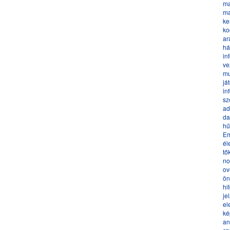
ma
ma
ke
ko
ar
há
in
ve
mu
já
in
sz
ad
da
hű
Em
él
tő
no
ov
ön
hi
je
el
ké
an