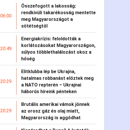
Összefogott a lakosság:
rendkívüli takarékosság mentette
06:00
meg Magyarországot a
sötétségtől
Energiakrízis: feloldották a
korlátozásokat Magyarországon,
20:49
súlyos többlethalálozást okoz a
hőség
Elitklubba lép be Ukrajna,
hatalmas robbanást előztek meg
20:29
a NATO repterén – Ukrajnai
háborús híreink pénteken
Brutális amerikai vámok jönnek
20:29
az orosz gáz és olaj miatt,
Magyarország is aggódhat