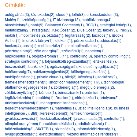
Címkék:
autógyártás(3)
,
közlekedés(2)
,
cloud(4)
,
felhő(3)
,
e-kereskedelem(3)
,
Malév(1)
,
fizetőképesség(1)
,
IT biztonság(13)
,
mobilbiztonság(4)
,
okostelefon(5)
,
bank(9)
,
Balanced Scorecard(1)
,
BSC(1)
,
stratégiai térkép(1)
,
mutatószám(2)
,
stratégia(5)
,
Kék Óceán(2)
,
Blue Ocean(2)
,
tablet(3)
,
iPad(2)
,
mobil(1)
,
mobilfizetés(2)
,
oktatás(1)
,
légitársaság(2)
,
fapados(1)
,
iBooks
Author(1)
,
interaktív könyv(1)
,
telekom(1)
,
pénzmosás(1)
,
adócsalás(1)
,
hacker(4)
,
posta(1)
,
mobileszköz(1)
,
mobiloptimalizálás (1)
,
pénzforgalom(2)
,
zöld energia(2)
,
szélerőmű(1)
,
napelem(1)
,
napkollektor(1)
,
biogáz-erőmű(1)
,
(11)
,
controlling(8)
,
operatív controlling(1)
,
stratégiai controlling(1)
,
folyamatköltség-számítás(1)
,
értékesítés(7)
,
beszerzés(6)
,
banktitok(1)
,
egészségügy(5)
,
kötelező nyugdíjazás(1)
,
hatékonyság(7)
,
hatékonyságjavítás(3)
,
költségmegtakarítás(1)
,
mobilpénztárca(1)
,
private cloud(1)
,
hitel(3)
,
kötvény(1)
,
kockázat(2)
,
termelésmenedzsment(1)
,
shopfloor management(1)
,
IT(3)
,
technológiai
platformok egységesítése(1)
,
zöldenergia(1)
,
megújuló energia(2)
,
zöldbizonyítvány(1)
,
bónusz(1)
,
bónuszbank(1)
,
prémium(1)
,
légiközlekedés(1)
,
repülés(1)
,
Drucker(1)
,
előrejelzés(1)
,
árfolyam(2)
,
árfolyamkockázat(1)
,
management tanácsadás(1)
,
teljesítménymenedzsment(1)
,
marketing(1)
,
üzleti intelligencia(9)
,
business
intelligence(5)
,
BI(8)
,
kereskedelem(3)
,
termékinnováció(1)
,
gyártásszervezés(1)
,
kockázatkezelés(4)
,
javadalmazás(2)
,
controller(1)
,
olimpiai aranyérem(1)
,
csalásdetektálás(1)
,
adatbányászat,(1)
,
hálózatkutatás(3)
,
SIXTEP(1)
,
biztosítás(3)
,
információbiztonság(1)
,
nyugdíjbiztosítás(1)
,
életbiztosítás(1)
,
vezetői információs rendszer(1)
,