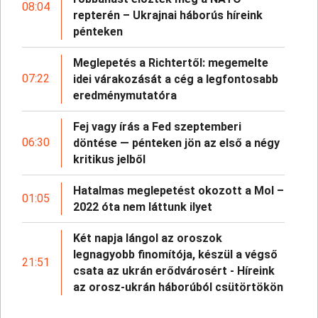
08:04
repterén – Ukrajnai háborús híreink
pénteken
Meglepetés a Richtertől: megemelte
07:22
idei várakozását a cég a legfontosabb
eredménymutatóra
Fej vagy írás a Fed szeptemberi
06:30
döntése — pénteken jön az első a négy
kritikus jelből
Hatalmas meglepetést okozott a Mol –
01:05
2022 óta nem láttunk ilyet
Két napja lángol az oroszok
legnagyobb finomítója, készül a végső
21:51
csata az ukrán erődvárosért - Híreink
az orosz-ukrán háborúból csütörtökön