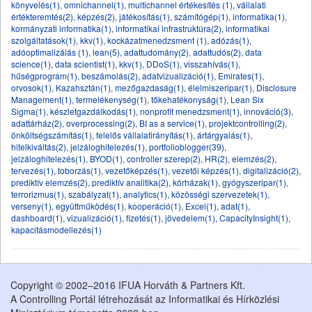
könyvelés(1)
,
omnichannel(1)
,
multichannel értékesítés (1)
,
vállalati
értékteremtés(2)
,
képzés(2)
,
játékosítás(1)
,
számítógép(1)
,
informatika(1)
,
kormányzati informatika(1)
,
informatikai infrastruktúra(2)
,
informatikai
szolgáltatások(1)
,
kkv(1)
,
kockázatmenedzsment (1)
,
adózás(1)
,
adóoptimalizálás (1)
,
lean(5)
,
adattudomány(2)
,
adattudós(2)
,
data
science(1)
,
data scientist(1)
,
kkv(1)
,
DDoS(1)
,
visszahívás(1)
,
hűségprogram(1)
,
beszámolás(2)
,
adatvizualizáció(1)
,
Emirates(1)
,
orvosok(1)
,
Kazahsztán(1)
,
mezőgazdaság(1)
,
élelmiszeripar(1)
,
Disclosure
Management(1)
,
termelékenység(1)
,
tőkehatékonyság(1)
,
Lean Six
Sigma(1)
,
készletgazdálkodás(1)
,
nonprofit menedzsment(1)
,
innováció(3)
,
adattárház(2)
,
overprocessing(2)
,
BI as a service(1)
,
projektcontrolling(2)
,
önköltségszámítás(1)
,
felelős vállalatirányítás(1)
,
ártárgyalás(1)
,
hitelkiváltás(2)
,
jelzáloghitelezés(1)
,
portfolioblogger(39)
,
jelzáloghitelezés(1)
,
BYOD(1)
,
controller szerep(2)
,
HR(2)
,
elemzés(2)
,
tervezés(1)
,
toborzás(1)
,
vezetőképzés(1)
,
vezetői képzés(1)
,
digitalizáció(2)
,
prediktív elemzés(2)
,
prediktív analitika(2)
,
kórházak(1)
,
gyógyszeripar(1)
,
terrorizmus(1)
,
szabályzat(1)
,
analytics(1)
,
közösségi szervezetek(1)
,
verseny(1)
,
együttműködés(1)
,
kooperáció(1)
,
Excel(1)
,
adat(1)
,
dashboard(1)
,
vizualizáció(1)
,
fizetés(1)
,
jövedelem(1)
,
CapacityInsight(1)
,
kapacitásmodellezés(1)
Copyright © 2002–2016 IFUA Horváth & Partners Kft.
A Controlling Portál létrehozását az Informatikai és Hírközlési