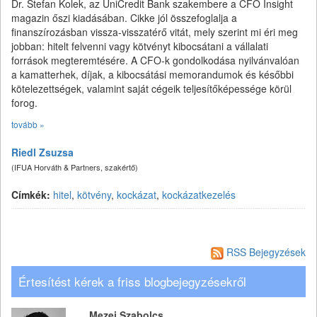
Dr. Stefan Kolek, az UniCredit Bank szakembere a CFO Insight
magazin őszi kiadásában. Cikke jól összefoglalja a
finanszírozásban vissza-visszatérő vitát, mely szerint mi éri meg
jobban: hitelt felvenni vagy kötvényt kibocsátani a vállalati
források megteremtésére. A CFO-k gondolkodása nyilvánvalóan
a kamatterhek, díjak, a kibocsátási memorandumok és későbbi
kötelezettségek, valamint saját cégeik teljesítőképessége körül
forog.
tovább »
Riedl Zsuzsa
(IFUA Horváth & Partners, szakértő)
Címkék:
hitel
,
kötvény
,
kockázat
,
kockázatkezelés
RSS Bejegyzések
Értesítést kérek a friss blogbejegyzésekről
Mezei Szabolcs