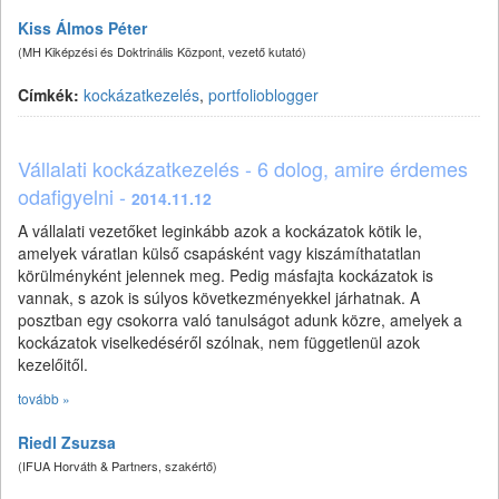
Kiss Álmos Péter
(MH Kiképzési és Doktrinális Központ, vezető kutató)
Címkék:
kockázatkezelés
,
portfolioblogger
Vállalati kockázatkezelés - 6 dolog, amire érdemes
odafigyelni -
2014.11.12
A vállalati vezetőket leginkább azok a kockázatok kötik le,
amelyek váratlan külső csapásként vagy kiszámíthatatlan
körülményként jelennek meg. Pedig másfajta kockázatok is
vannak, s azok is súlyos következményekkel járhatnak. A
posztban egy csokorra való tanulságot adunk közre, amelyek a
kockázatok viselkedéséről szólnak, nem függetlenül azok
kezelőitől.
tovább »
Riedl Zsuzsa
(IFUA Horváth & Partners, szakértő)