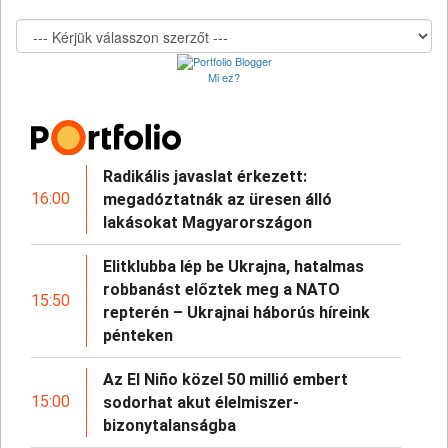
Mi ez?
Radikális javaslat érkezett:
16:00
megadóztatnák az üresen álló
lakásokat Magyarországon
Elitklubba lép be Ukrajna, hatalmas
robbanást előztek meg a NATO
15:50
repterén – Ukrajnai háborús híreink
pénteken
Az El Niño közel 50 millió embert
15:00
sodorhat akut élelmiszer-
bizonytalanságba