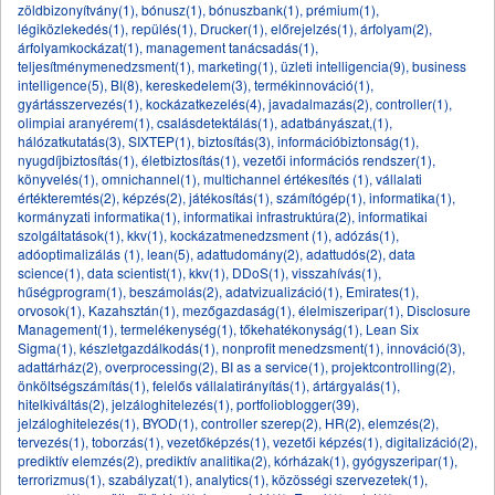
zöldbizonyítvány(1)
,
bónusz(1)
,
bónuszbank(1)
,
prémium(1)
,
légiközlekedés(1)
,
repülés(1)
,
Drucker(1)
,
előrejelzés(1)
,
árfolyam(2)
,
árfolyamkockázat(1)
,
management tanácsadás(1)
,
teljesítménymenedzsment(1)
,
marketing(1)
,
üzleti intelligencia(9)
,
business
intelligence(5)
,
BI(8)
,
kereskedelem(3)
,
termékinnováció(1)
,
gyártásszervezés(1)
,
kockázatkezelés(4)
,
javadalmazás(2)
,
controller(1)
,
olimpiai aranyérem(1)
,
csalásdetektálás(1)
,
adatbányászat,(1)
,
hálózatkutatás(3)
,
SIXTEP(1)
,
biztosítás(3)
,
információbiztonság(1)
,
nyugdíjbiztosítás(1)
,
életbiztosítás(1)
,
vezetői információs rendszer(1)
,
könyvelés(1)
,
omnichannel(1)
,
multichannel értékesítés (1)
,
vállalati
értékteremtés(2)
,
képzés(2)
,
játékosítás(1)
,
számítógép(1)
,
informatika(1)
,
kormányzati informatika(1)
,
informatikai infrastruktúra(2)
,
informatikai
szolgáltatások(1)
,
kkv(1)
,
kockázatmenedzsment (1)
,
adózás(1)
,
adóoptimalizálás (1)
,
lean(5)
,
adattudomány(2)
,
adattudós(2)
,
data
science(1)
,
data scientist(1)
,
kkv(1)
,
DDoS(1)
,
visszahívás(1)
,
hűségprogram(1)
,
beszámolás(2)
,
adatvizualizáció(1)
,
Emirates(1)
,
orvosok(1)
,
Kazahsztán(1)
,
mezőgazdaság(1)
,
élelmiszeripar(1)
,
Disclosure
Management(1)
,
termelékenység(1)
,
tőkehatékonyság(1)
,
Lean Six
Sigma(1)
,
készletgazdálkodás(1)
,
nonprofit menedzsment(1)
,
innováció(3)
,
adattárház(2)
,
overprocessing(2)
,
BI as a service(1)
,
projektcontrolling(2)
,
önköltségszámítás(1)
,
felelős vállalatirányítás(1)
,
ártárgyalás(1)
,
hitelkiváltás(2)
,
jelzáloghitelezés(1)
,
portfolioblogger(39)
,
jelzáloghitelezés(1)
,
BYOD(1)
,
controller szerep(2)
,
HR(2)
,
elemzés(2)
,
tervezés(1)
,
toborzás(1)
,
vezetőképzés(1)
,
vezetői képzés(1)
,
digitalizáció(2)
,
prediktív elemzés(2)
,
prediktív analitika(2)
,
kórházak(1)
,
gyógyszeripar(1)
,
terrorizmus(1)
,
szabályzat(1)
,
analytics(1)
,
közösségi szervezetek(1)
,