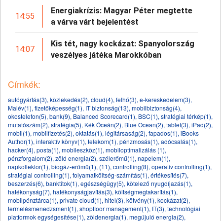
Energiakrízis: Magyar Péter megtette
14:55
a várva várt bejelentést
Kis tét, nagy kockázat: Spanyolország
14:07
veszélyes játéka Marokkóban
Címkék:
autógyártás(3)
,
közlekedés(2)
,
cloud(4)
,
felhő(3)
,
e-kereskedelem(3)
,
Malév(1)
,
fizetőképesség(1)
,
IT biztonság(13)
,
mobilbiztonság(4)
,
okostelefon(5)
,
bank(9)
,
Balanced Scorecard(1)
,
BSC(1)
,
stratégiai térkép(1)
,
mutatószám(2)
,
stratégia(5)
,
Kék Óceán(2)
,
Blue Ocean(2)
,
tablet(3)
,
iPad(2)
,
mobil(1)
,
mobilfizetés(2)
,
oktatás(1)
,
légitársaság(2)
,
fapados(1)
,
iBooks
Author(1)
,
interaktív könyv(1)
,
telekom(1)
,
pénzmosás(1)
,
adócsalás(1)
,
hacker(4)
,
posta(1)
,
mobileszköz(1)
,
mobiloptimalizálás (1)
,
pénzforgalom(2)
,
zöld energia(2)
,
szélerőmű(1)
,
napelem(1)
,
napkollektor(1)
,
biogáz-erőmű(1)
,
(11)
,
controlling(8)
,
operatív controlling(1)
,
stratégiai controlling(1)
,
folyamatköltség-számítás(1)
,
értékesítés(7)
,
beszerzés(6)
,
banktitok(1)
,
egészségügy(5)
,
kötelező nyugdíjazás(1)
,
hatékonyság(7)
,
hatékonyságjavítás(3)
,
költségmegtakarítás(1)
,
mobilpénztárca(1)
,
private cloud(1)
,
hitel(3)
,
kötvény(1)
,
kockázat(2)
,
termelésmenedzsment(1)
,
shopfloor management(1)
,
IT(3)
,
technológiai
platformok egységesítése(1)
,
zöldenergia(1)
,
megújuló energia(2)
,