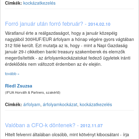
Címkék:
kockázatkezelés
Forró január után forró február? -
2014.02.10
Váratlanul érte a reálgazdaságot, hogy a január közepéig
nagyjából 300HUF/EUR árfolyam a hónap végére gyors vágtában
312 fölé került. Ezt mutatja az is, hogy - mint a Napi Gazdaság
január 29-i cikkében banki treasury szakemberek és elemzők
megerősítették - az árfolyamkockázatokat fedező ügyletek iránti
érdeklődés nem változott érdemben az év elején.
tovább »
Riedl Zsuzsa
(IFUA Horváth & Partners, szakértő)
Címkék:
árfolyam
,
árfolyamkockázat
,
kockázatkezelés
Valóban a CFO-k döntenek? -
2012.11.07
Hitelt felvenni általában olcsóbb, mint kötvényt kibocsátani - írja