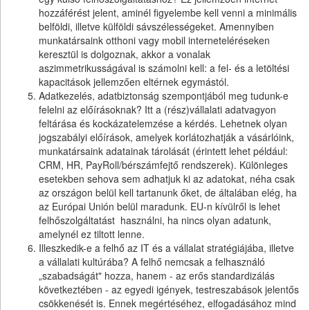
hozzáférést jelent, aminél figyelembe kell venni a minimális
belföldi, illetve külföldi sávszélességeket. Amennyiben
munkatársaink otthoni vagy mobil interneteléréseken
keresztül is dolgoznak, akkor a vonalak
aszimmetrikusságával is számolni kell: a fel- és a letöltési
kapacitások jellemzően eltérnek egymástól.
Adatkezelés, adatbiztonság szempontjából meg tudunk-e
felelni az előírásoknak? Itt a (rész)vállalati adatvagyon
feltárása és kockázatelemzése a kérdés. Lehetnek olyan
jogszabályi előírások, amelyek korlátozhatják a vásárlóink,
munkatársaink adatainak tárolását (érintett lehet például:
CRM, HR, PayRoll/bérszámfejtő rendszerek). Különleges
esetekben sehova sem adhatjuk ki az adatokat, néha csak
az országon belül kell tartanunk őket, de általában elég, ha
az Európai Unión belül maradunk. EU-n kívülről is lehet
felhőszolgáltatást használni, ha nincs olyan adatunk,
amelynél ez tiltott lenne.
Illeszkedik-e a felhő az IT és a vállalat stratégiájába, illetve
a vállalati kultúrába? A felhő nemcsak a felhasználó
„szabadságát" hozza, hanem - az erős standardizálás
következtében - az egyedi igények, testreszabások jelentős
csökkenését is. Ennek megértéséhez, elfogadásához mind