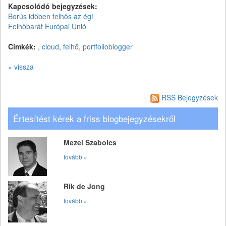
Kapcsolódó bejegyzések:
Borús időben felhős az ég!
Felhőbarát Európai Unió
Címkék:
,
cloud
,
felhő
,
portfolioblogger
« vissza
RSS Bejegyzések
Értesítést kérek a friss blogbejegyzésekről
Mezei Szabolcs
tovább »
Rik de Jong
tovább »