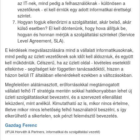
az IT-nek, mind pedig a felhasználóknak - különösen a
vezetőknek - el kell érniük egy adott informatikai érettségi
szintet.
Hogyan fogjuk ellenőrizni a szolgáltatást, akár belső, akár
külső esetben? El kell döntenünk, hogy hova állítjuk be,
hogyan és honnan mérjük a szolgáltatási szinteket (Service
Level Agreement, SLA).
E kérdések megválaszolására mind a vállalati informatikusoknak,
mind pedig az üzleti vezetőknek sok időt kell áldozniuk, és együtt
kell működniük. Célszerű, ha az üzleti oldal - kivételes esetektől
eltekintve - segítséget kér független tanácsadóktól, hiszen a
házon belüli IT általában ellenérdekelt ezekben a változásokban.
Megfelelően alátámasztott, erőforrásokkal megtámogatott
vállalati felhő IT stratégia mentén sokkal hatékonyabban lehet új
üzleti szolgáltatásokat bevezetni, és a szervezeti ellenállást
leküzdeni, mint anélkül. Kimutatható az is, mikor nincs értelme,
illetve mikor nincs lehetőség felhő használatról beszélni, s így
elkerülhető a sikertelen, sok pénzt felemésztő bevezetés.
Gazdag Ferenc
(IFUA Horváth & Partners, informatikai és szolgáltatási vezető)