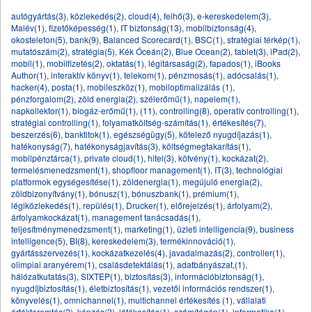
autógyártás(3)
,
közlekedés(2)
,
cloud(4)
,
felhő(3)
,
e-kereskedelem(3)
,
Malév(1)
,
fizetőképesség(1)
,
IT biztonság(13)
,
mobilbiztonság(4)
,
okostelefon(5)
,
bank(9)
,
Balanced Scorecard(1)
,
BSC(1)
,
stratégiai térkép(1)
,
mutatószám(2)
,
stratégia(5)
,
Kék Óceán(2)
,
Blue Ocean(2)
,
tablet(3)
,
iPad(2)
,
mobil(1)
,
mobilfizetés(2)
,
oktatás(1)
,
légitársaság(2)
,
fapados(1)
,
iBooks
Author(1)
,
interaktív könyv(1)
,
telekom(1)
,
pénzmosás(1)
,
adócsalás(1)
,
hacker(4)
,
posta(1)
,
mobileszköz(1)
,
mobiloptimalizálás (1)
,
pénzforgalom(2)
,
zöld energia(2)
,
szélerőmű(1)
,
napelem(1)
,
napkollektor(1)
,
biogáz-erőmű(1)
,
(11)
,
controlling(8)
,
operatív controlling(1)
,
stratégiai controlling(1)
,
folyamatköltség-számítás(1)
,
értékesítés(7)
,
beszerzés(6)
,
banktitok(1)
,
egészségügy(5)
,
kötelező nyugdíjazás(1)
,
hatékonyság(7)
,
hatékonyságjavítás(3)
,
költségmegtakarítás(1)
,
mobilpénztárca(1)
,
private cloud(1)
,
hitel(3)
,
kötvény(1)
,
kockázat(2)
,
termelésmenedzsment(1)
,
shopfloor management(1)
,
IT(3)
,
technológiai
platformok egységesítése(1)
,
zöldenergia(1)
,
megújuló energia(2)
,
zöldbizonyítvány(1)
,
bónusz(1)
,
bónuszbank(1)
,
prémium(1)
,
légiközlekedés(1)
,
repülés(1)
,
Drucker(1)
,
előrejelzés(1)
,
árfolyam(2)
,
árfolyamkockázat(1)
,
management tanácsadás(1)
,
teljesítménymenedzsment(1)
,
marketing(1)
,
üzleti intelligencia(9)
,
business
intelligence(5)
,
BI(8)
,
kereskedelem(3)
,
termékinnováció(1)
,
gyártásszervezés(1)
,
kockázatkezelés(4)
,
javadalmazás(2)
,
controller(1)
,
olimpiai aranyérem(1)
,
csalásdetektálás(1)
,
adatbányászat,(1)
,
hálózatkutatás(3)
,
SIXTEP(1)
,
biztosítás(3)
,
információbiztonság(1)
,
nyugdíjbiztosítás(1)
,
életbiztosítás(1)
,
vezetői információs rendszer(1)
,
könyvelés(1)
,
omnichannel(1)
,
multichannel értékesítés (1)
,
vállalati
értékteremtés(2)
,
képzés(2)
,
játékosítás(1)
,
számítógép(1)
,
informatika(1)
,