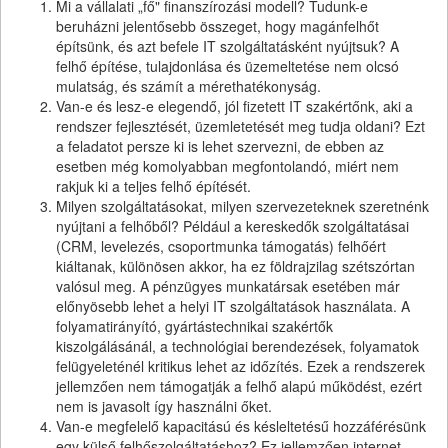
Mi a vállalati „fő" finanszírozási modell? Tudunk-e
beruházni jelentősebb összeget, hogy magánfelhőt
építsünk, és azt befele IT szolgáltatásként nyújtsuk? A
felhő építése, tulajdonlása és üzemeltetése nem olcsó
mulatság, és számít a mérethatékonyság.
Van-e és lesz-e elegendő, jól fizetett IT szakértőnk, aki a
rendszer fejlesztését, üzemletetését meg tudja oldani? Ezt
a feladatot persze ki is lehet szervezni, de ebben az
esetben még komolyabban megfontolandó, miért nem
rakjuk ki a teljes felhő építését.
Milyen szolgáltatásokat, milyen szervezeteknek szeretnénk
nyújtani a felhőből? Például a kereskedők szolgáltatásai
(CRM, levelezés, csoportmunka támogatás) felhőért
kiáltanak, különösen akkor, ha ez földrajzilag szétszórtan
valósul meg. A pénzügyes munkatársak esetében már
előnyösebb lehet a helyi IT szolgáltatások használata. A
folyamatirányító, gyártástechnikai szakértők
kiszolgálásánál, a technológiai berendezések, folyamatok
felügyeleténél kritikus lehet az időzítés. Ezek a rendszerek
jellemzően nem támogatják a felhő alapú működést, ezért
nem is javasolt így használni őket.
Van-e megfelelő kapacitású és késleltetésű hozzáférésünk
egy külső felhőszolgáltatáshoz? Ez jellemzően internet