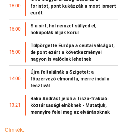
18:00
forintot, pont kukázzák a most ismert
eurót
S a sírt, hol nemzet süllyed el,
16:00
hőkupolák állják körül
Túlpörgette Európa a ceutai válságot,
15:00
de pont ezért a következményei
nagyon is valódiak lehetnek
Újra feltalálnák a Szigetet: a
14:00
főszervező elmondta, merre indul a
fesztivál
Baka Andrást jelöli a Tisza-frakció
13:21
köztársasági elnöknek - Mutatjuk,
mennyire felel meg az elvárásoknak
Címkék: