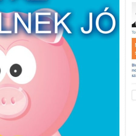
To
Bl
mó
sz