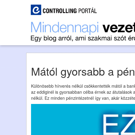
Mától gyorsabb a pén
Különösebb hírverés nélkül csökkentették mától a banko
az eddiginél is gyorsabban célba érnek az átutalások 
nélkül. Ez minden pénzintézetnél így van, akár közzéte