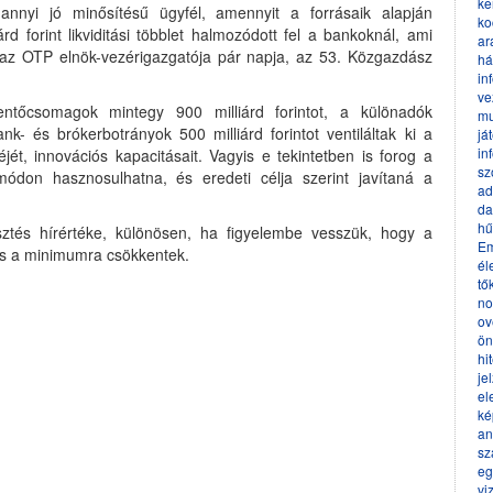
ke
annyi jó minősítésű ügyfél, amennyit a forrásaik alapján
ko
rd forint likviditási többlet halmozódott fel a bankoknál, ami
ar
az OTP elnök-vezérigazgatója pár napja, az 53. Közgazdász
há
in
ve
ntőcsomagok mintegy 900 milliárd forintot, a különadók
mu
nk- és brókerbotrányok 500 milliárd forintot ventiláltak ki a
já
in
t, innovációs kapacitásait. Vagyis e tekintetben is forog a
sz
don hasznosulhatna, és eredeti célja szerint javítaná a
ad
da
hű
sztés hírértéke, különösen, ha figyelembe vesszük, hogy a
Em
k is a minimumra csökkentek.
él
tő
no
ov
ön
hi
je
el
ké
an
sz
eg
vi