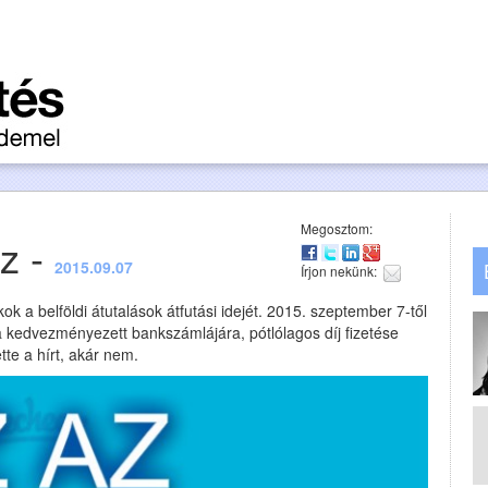
Megosztom:
z -
2015.09.07
Írjon nekünk:
k a belföldi átutalások átfutási idejét. 2015. szeptember 7-től
a kedvezményezett bankszámlájára, pótlólagos díj fizetése
tte a hírt, akár nem.