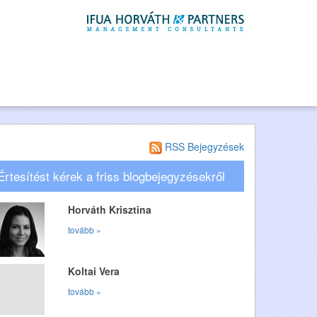
RSS Bejegyzések
Értesítést kérek a friss blogbejegyzésekről
Horváth Krisztina
tovább »
Koltai Vera
tovább »