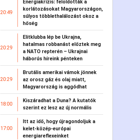
Energiakrízis: feloldották a
korlátozásokat Magyarországon,
20:49
súlyos többlethalálozást okoz a
hőség
Elitklubba lép be Ukrajna,
hatalmas robbanást előztek meg
20:29
a NATO repterén – Ukrajnai
háborús híreink pénteken
Brutális amerikai vámok jönnek
20:29
az orosz gáz és olaj miatt,
Magyarország is aggódhat
Kiszáradhat a Duna? A kutatók
18:00
szerint ez lesz az új normális
Itt az idő, hogy újragondoljuk a
17:00
kelet-közép-európai
energiareflexeinket