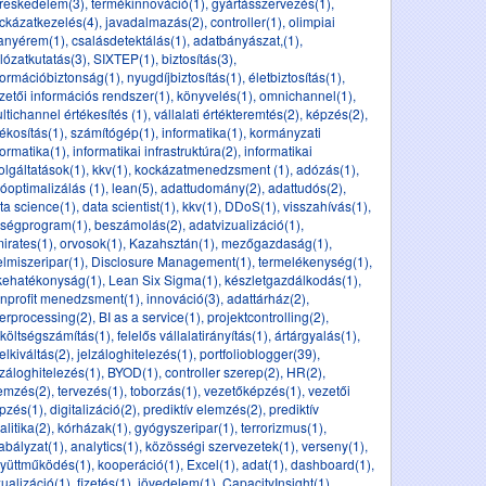
reskedelem(3)
,
termékinnováció(1)
,
gyártásszervezés(1)
,
ckázatkezelés(4)
,
javadalmazás(2)
,
controller(1)
,
olimpiai
anyérem(1)
,
csalásdetektálás(1)
,
adatbányászat,(1)
,
lózatkutatás(3)
,
SIXTEP(1)
,
biztosítás(3)
,
formációbiztonság(1)
,
nyugdíjbiztosítás(1)
,
életbiztosítás(1)
,
zetői információs rendszer(1)
,
könyvelés(1)
,
omnichannel(1)
,
ltichannel értékesítés (1)
,
vállalati értékteremtés(2)
,
képzés(2)
,
tékosítás(1)
,
számítógép(1)
,
informatika(1)
,
kormányzati
formatika(1)
,
informatikai infrastruktúra(2)
,
informatikai
olgáltatások(1)
,
kkv(1)
,
kockázatmenedzsment (1)
,
adózás(1)
,
óoptimalizálás (1)
,
lean(5)
,
adattudomány(2)
,
adattudós(2)
,
ta science(1)
,
data scientist(1)
,
kkv(1)
,
DDoS(1)
,
visszahívás(1)
,
ségprogram(1)
,
beszámolás(2)
,
adatvizualizáció(1)
,
irates(1)
,
orvosok(1)
,
Kazahsztán(1)
,
mezőgazdaság(1)
,
elmiszeripar(1)
,
Disclosure Management(1)
,
termelékenység(1)
,
kehatékonyság(1)
,
Lean Six Sigma(1)
,
készletgazdálkodás(1)
,
nprofit menedzsment(1)
,
innováció(3)
,
adattárház(2)
,
erprocessing(2)
,
BI as a service(1)
,
projektcontrolling(2)
,
költségszámítás(1)
,
felelős vállalatirányítás(1)
,
ártárgyalás(1)
,
telkiváltás(2)
,
jelzáloghitelezés(1)
,
portfolioblogger(39)
,
lzáloghitelezés(1)
,
BYOD(1)
,
controller szerep(2)
,
HR(2)
,
emzés(2)
,
tervezés(1)
,
toborzás(1)
,
vezetőképzés(1)
,
vezetői
pzés(1)
,
digitalizáció(2)
,
prediktív elemzés(2)
,
prediktív
alitika(2)
,
kórházak(1)
,
gyógyszeripar(1)
,
terrorizmus(1)
,
abályzat(1)
,
analytics(1)
,
közösségi szervezetek(1)
,
verseny(1)
,
yüttműködés(1)
,
kooperáció(1)
,
Excel(1)
,
adat(1)
,
dashboard(1)
,
zualizáció(1)
,
fizetés(1)
,
jövedelem(1)
,
CapacityInsight(1)
,