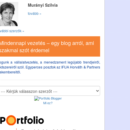
Murányi Szilvia
tovább »
vábbi szerzők »
Mindennapi vezetés – egy blog arról, ami
szakmai szót érdemel
ogunk a vállalatvezetés, a menedzsment legújabb trendjeiről,
dszereiről szól. Egyperces posztok az IFUA Horváth & Partners
akembereitől.
Mi ez?