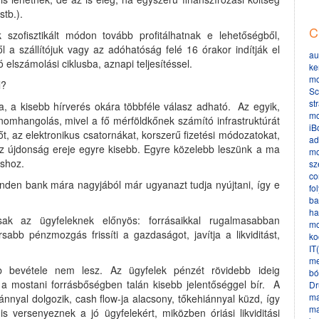
stb.).
C
k szofisztikált módon tovább profitálhatnak e lehetőségből,
 a szállítójuk vagy az adóhatóság felé 16 órakor indítják el
au
 elszámolási ciklusba, aznapi teljesítéssel.
ke
mo
l?
Sc
st
va, a kisebb hírverés okára többféle válasz adható.
Az egyik,
mo
inomhangolás, mivel a fő mérföldkőnek számító infrastruktúrát
iB
t, az elektronikus csatornákat, korszerű fizetési módozatokat,
ad
 Az újdonság ereje egyre kisebb. Egyre közelebb leszünk a ma
mo
áshoz.
sz
co
inden bank mára nagyjából már ugyanazt tudja nyújtani, így e
fo
ba
ha
ak az ügyfeleknek előnyös: forrásaikkal rugalmasabban
mo
abb pénzmozgás frissíti a gazdaságot, javítja a likviditást,
ko
IT
me
b bevétele nem lesz. Az ügyfelek pénzét rövidebb ideig
bó
 a mostani forrásbőségben talán kisebb jelentőséggel bír.
A
Dr
ma
nnyal dolgozik, cash flow-ja alacsony, tőkehiánnyal küzd, így
ma
is versenyeznek a jó ügyfelekért, miközben óriási likviditási