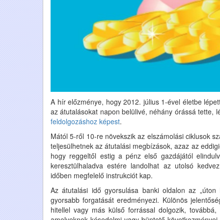
A hír előzménye, hogy 2012. július 1-ével életbe lépet
az átutalásokat napon belülivé, néhány órássá tette,
feldolgozáshoz képest
.
Mától 5-ről 10-re növekszik az elszámolási ciklusok 
teljesülhetnek az átutalási megbízások, azaz az eddigi
hogy reggeltől estig a pénz első gazdájától elindu
keresztülhaladva estére landolhat az utolsó kedv
időben megfelelő instrukciót kap.
Az átutalási idő gyorsulása banki oldalon az „úto
gyorsabb forgatását eredményezi. Különös jelentősége
hitellel vagy más külső forrással dolgozik, továbbá,
amelyeknek késedelmi vagy büntető következményei is