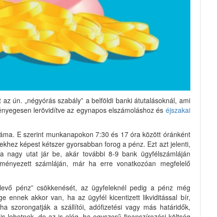
t az ún. „négyórás szabály” a belföldi banki átutalásoknál, ami
 lényegesen lerövidítve az egynapos elszámoláshoz és
éjszakai
száma. E szerint munkanapokon 7:30 és 17 óra között óránként
ekhez képest kétszer gyorsabban forog a pénz. Ezt azt jelenti,
lva nagy utat jár be, akár további 8-9 bank ügyfélszámláján
ezményezett számláján, már ha erre vonatkozóan megfelelő
n levő pénz” csökkenését, az ügyfeleknél pedig a pénz még
 ennek akkor van, ha az ügyfél kicentizett likviditással bír,
 ha szorongatják a szállítói, adófizetési vagy más határidők,
 lehetnek, de az is elég, ha egyszerű finanszírozási költség