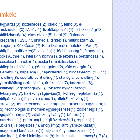
ímkék:
tógyártás(3)
,
közlekedés(2)
,
cloud(4)
,
felhő(3)
,
e-
reskedelem(3)
,
Malév(1)
,
fizetőképesség(1)
,
IT biztonság(13)
,
bilbiztonság(4)
,
okostelefon(5)
,
bank(9)
,
Balanced
orecard(1)
,
BSC(1)
,
stratégiai térkép(1)
,
mutatószám(2)
,
ratégia(5)
,
Kék Óceán(2)
,
Blue Ocean(2)
,
tablet(3)
,
iPad(2)
,
bil(1)
,
mobilfizetés(2)
,
oktatás(1)
,
légitársaság(2)
,
fapados(1)
,
ooks Author(1)
,
interaktív könyv(1)
,
telekom(1)
,
pénzmosás(1)
,
ócsalás(1)
,
hacker(4)
,
posta(1)
,
mobileszköz(1)
,
biloptimalizálás (1)
,
pénzforgalom(2)
,
zöld energia(2)
,
élerőmű(1)
,
napelem(1)
,
napkollektor(1)
,
biogáz-erőmű(1)
,
(11)
,
ntrolling(8)
,
operatív controlling(1)
,
stratégiai controlling(1)
,
lyamatköltség-számítás(1)
,
értékesítés(7)
,
beszerzés(6)
,
nktitok(1)
,
egészségügy(5)
,
kötelező nyugdíjazás(1)
,
tékonyság(7)
,
hatékonyságjavítás(3)
,
költségmegtakarítás(1)
,
bilpénztárca(1)
,
private cloud(1)
,
hitel(3)
,
kötvény(1)
,
ckázat(2)
,
termelésmenedzsment(1)
,
shopfloor management(1)
,
(3)
,
technológiai platformok egységesítése(1)
,
zöldenergia(1)
,
gújuló energia(2)
,
zöldbizonyítvány(1)
,
bónusz(1)
,
nuszbank(1)
,
prémium(1)
,
légiközlekedés(1)
,
repülés(1)
,
ucker(1)
,
előrejelzés(1)
,
árfolyam(2)
,
árfolyamkockázat(1)
,
nagement tanácsadás(1)
,
teljesítménymenedzsment(1)
,
rketing(1)
,
üzleti intelligencia(9)
,
business intelligence(5)
,
BI(8)
,