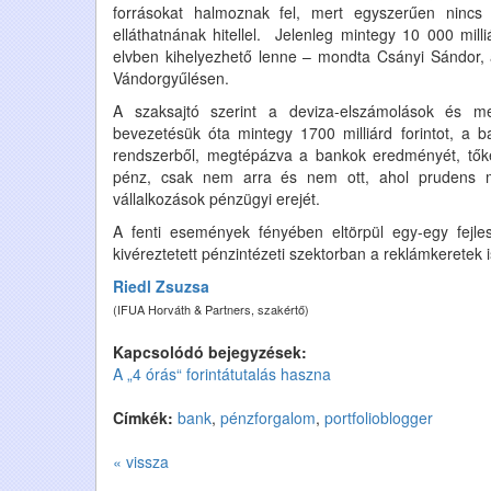
forrásokat halmoznak fel, mert egyszerűen nincs 
elláthatnának hitellel.
Jelenleg mintegy 10 000 milliá
elvben kihelyezhető lenne – mondta Csányi Sándor, 
Vándorgyűlésen.
A szaksajtó szerint a deviza-elszámolások és me
bevezetésük óta mintegy 1700 milliárd forintot, a ba
rendszerből, megtépázva a bankok eredményét, tőkéjé
pénz, csak nem arra és nem ott, ahol prudens mó
vállalkozások pénzügyi erejét.
A fenti események fényében eltörpül egy-egy fejle
kivéreztetett pénzintézeti szektorban a reklámkerete
Riedl Zsuzsa
(IFUA Horváth & Partners, szakértő)
Kapcsolódó bejegyzések:
A „4 órás“ forintátutalás haszna
Címkék:
bank
,
pénzforgalom
,
portfolioblogger
« vissza