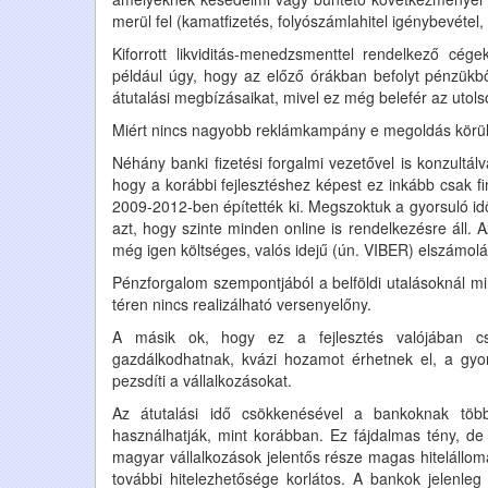
merül fel (kamatfizetés, folyószámlahitel igénybevétel, 
Kiforrott likviditás-menedzsmenttel rendelkező cége
például úgy, hogy az előző órákban befolyt pénzükből
átutalási megbízásaikat, mivel ez még belefér az utolsó
Miért nincs nagyobb reklámkampány e megoldás körü
Néhány banki fizetési forgalmi vezetővel is konzultál
hogy a korábbi fejlesztéshez képest ez inkább csak f
2009-2012-ben építették ki. Megszoktuk a gyorsuló idő
azt, hogy szinte minden online is rendelkezésre áll.
még igen költséges, valós idejű (ún. VIBER) elszámol
Pénzforgalom szempontjából a belföldi utalásoknál m
téren nincs realizálható versenyelőny.
A másik ok, hogy ez a fejlesztés valójában cs
gazdálkodhatnak, kvázi hozamot érhetnek el, a gyors
pezsdíti a vállalkozásokat.
Az átutalási idő csökkenésével a bankoknak töb
használhatják, mint korábban. Ez fájdalmas tény, de
magyar vállalkozások jelentős része magas hitelállomá
további hitelezhetősége korlátos. A bankok jelenleg 