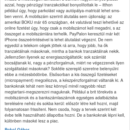
azzal, hogy pénzügyi tranzakciókat bonyolítottak le – itthon
például úgy, hogy parkolást vagy autópálya-matricát lehet sms-
ben venni. A mobilszám szerinti átutalás sem újdonság: az
amerikai BOKU már 65 országban, 44 valutával teszi lehetővé az
online fizetést úgy, hogy csak a mobilszámot kell megadni, s az
összeget a mobilszámlára terhelik. PayPalon keresztül már két
iPhone összeérintésével is lehet átutalást végezni. De nem
egyedül a telekom cégek jöttek rá arra, hogy jobb, ha ők
tranzaktálnak másoknak, mintha a bankok tranzaktálnak nekik.
Jellemzően ilyenek az energiaszolgáltatók: sok számlát
bocsájtanak ki, nagy a pénzforgalmuk, miért ne végezzenek ilyen
szolgáltatást másoknak? Sokféle szereplő szeretne belenyúlni
ebbe a mézesbödönbe. Elsősorban a kis összegű fizetéseket
(micropayment) megcélozva, a készpénzforgalmat váltanák ki. A
bankoknak tehát nem lesz könnyű minél nagyobb részt
megtartani-megszerezni maguknak. Például a brit törekvés a
mobilszámok és a bankszámlaszámok egységes adatbázisba
terelésére nehéz és sokba kerül: először létre kell hozni, majd
folyamatosan frissíteni. Nem csoda, hogy a tervek szerint két
évbe telik használható állapotba hozni. De a bankoknak lépni kell,
különben másoké lesz a piac.
Pokol Gábor