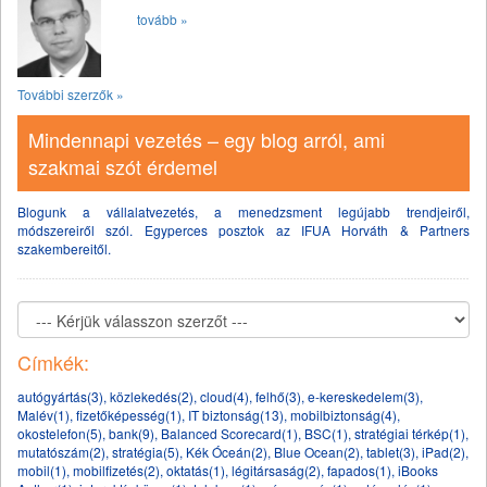
tovább »
További szerzők »
Mindennapi vezetés – egy blog arról, ami
szakmai szót érdemel
Blogunk a vállalatvezetés, a menedzsment legújabb trendjeiről,
módszereiről szól. Egyperces posztok az IFUA Horváth & Partners
szakembereitől.
Címkék:
autógyártás(3)
,
közlekedés(2)
,
cloud(4)
,
felhő(3)
,
e-kereskedelem(3)
,
Malév(1)
,
fizetőképesség(1)
,
IT biztonság(13)
,
mobilbiztonság(4)
,
okostelefon(5)
,
bank(9)
,
Balanced Scorecard(1)
,
BSC(1)
,
stratégiai térkép(1)
,
mutatószám(2)
,
stratégia(5)
,
Kék Óceán(2)
,
Blue Ocean(2)
,
tablet(3)
,
iPad(2)
,
mobil(1)
,
mobilfizetés(2)
,
oktatás(1)
,
légitársaság(2)
,
fapados(1)
,
iBooks