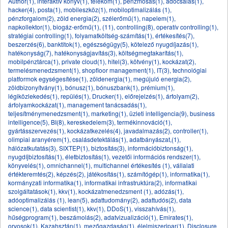
Author(1)
,
interaktív könyv(1)
,
telekom(1)
,
pénzmosás(1)
,
adócsalás(1)
,
hacker(4)
,
posta(1)
,
mobileszköz(1)
,
mobiloptimalizálás (1)
,
pénzforgalom(2)
,
zöld energia(2)
,
szélerőmű(1)
,
napelem(1)
,
napkollektor(1)
,
biogáz-erőmű(1)
,
(11)
,
controlling(8)
,
operatív controlling(1)
,
stratégiai controlling(1)
,
folyamatköltség-számítás(1)
,
értékesítés(7)
,
beszerzés(6)
,
banktitok(1)
,
egészségügy(5)
,
kötelező nyugdíjazás(1)
,
hatékonyság(7)
,
hatékonyságjavítás(3)
,
költségmegtakarítás(1)
,
mobilpénztárca(1)
,
private cloud(1)
,
hitel(3)
,
kötvény(1)
,
kockázat(2)
,
termelésmenedzsment(1)
,
shopfloor management(1)
,
IT(3)
,
technológiai
platformok egységesítése(1)
,
zöldenergia(1)
,
megújuló energia(2)
,
zöldbizonyítvány(1)
,
bónusz(1)
,
bónuszbank(1)
,
prémium(1)
,
légiközlekedés(1)
,
repülés(1)
,
Drucker(1)
,
előrejelzés(1)
,
árfolyam(2)
,
árfolyamkockázat(1)
,
management tanácsadás(1)
,
teljesítménymenedzsment(1)
,
marketing(1)
,
üzleti intelligencia(9)
,
business
intelligence(5)
,
BI(8)
,
kereskedelem(3)
,
termékinnováció(1)
,
gyártásszervezés(1)
,
kockázatkezelés(4)
,
javadalmazás(2)
,
controller(1)
,
olimpiai aranyérem(1)
,
csalásdetektálás(1)
,
adatbányászat,(1)
,
hálózatkutatás(3)
,
SIXTEP(1)
,
biztosítás(3)
,
információbiztonság(1)
,
nyugdíjbiztosítás(1)
,
életbiztosítás(1)
,
vezetői információs rendszer(1)
,
könyvelés(1)
,
omnichannel(1)
,
multichannel értékesítés (1)
,
vállalati
értékteremtés(2)
,
képzés(2)
,
játékosítás(1)
,
számítógép(1)
,
informatika(1)
,
kormányzati informatika(1)
,
informatikai infrastruktúra(2)
,
informatikai
szolgáltatások(1)
,
kkv(1)
,
kockázatmenedzsment (1)
,
adózás(1)
,
adóoptimalizálás (1)
,
lean(5)
,
adattudomány(2)
,
adattudós(2)
,
data
science(1)
,
data scientist(1)
,
kkv(1)
,
DDoS(1)
,
visszahívás(1)
,
hűségprogram(1)
,
beszámolás(2)
,
adatvizualizáció(1)
,
Emirates(1)
,
orvosok(1)
,
Kazahsztán(1)
,
mezőgazdaság(1)
,
élelmiszeripar(1)
,
Disclosure