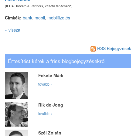
(IFUA Horváth & Partners, vezető tanácsadó)
Címkék:
bank
,
mobil
,
mobilfizetés
« vissza
RSS Bejegyzések
Értesítést kérek a friss blogbejegyzésekről
Fekete Márk
tovább »
Rik de Jong
tovább »
Szél Zoltán