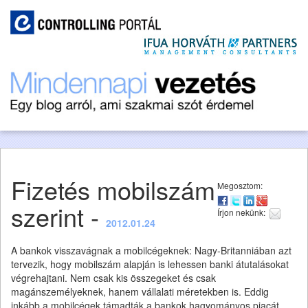
Fizetés mobilszám
Megosztom:
szerint -
Írjon nekünk:
2012.01.24
A bankok visszavágnak a mobilcégeknek: Nagy-Britanniában azt
tervezik, hogy mobilszám alapján is lehessen banki átutalásokat
végrehajtani. Nem csak kis összegeket és csak
magánszemélyeknek, hanem vállalati méretekben is. Eddig
inkább a mobilcégek támadták a bankok hagyományos piacát